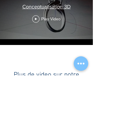
Conceptualisation 3D
Play Video
Plus de video sur notre
chaîne YouTube !
© 2020
Jerôme Hess & Frances Clemencia